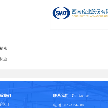
精密
药业
系我们
联系我们 · Contact us
系我们
电 话：023-4151-6888