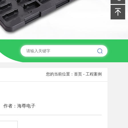
您的当前位置：
首页
-
工程案例
5次 作者：海尊电子