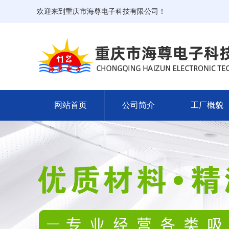
欢迎来到重庆市海尊电子科技有限公司！
网站首页
公司简介
工厂概貌