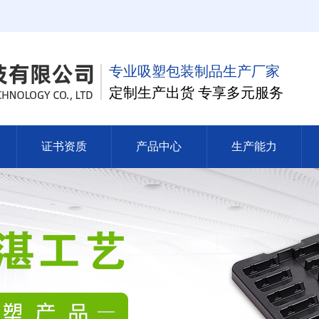
专业吸塑包装制品生产厂家
定制生产出货 专享多元服务
证书资质
产品中心
生产能力